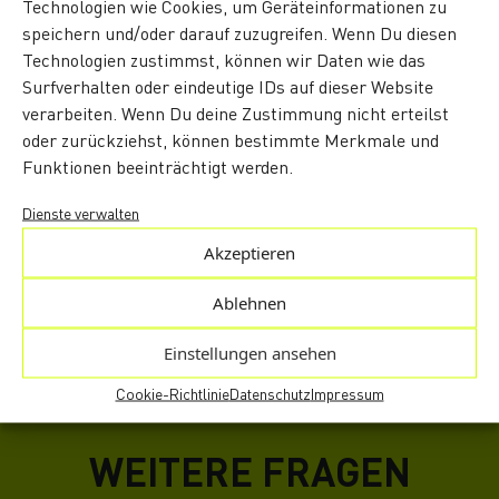
Technologien wie Cookies, um Geräteinformationen zu
speichern und/oder darauf zuzugreifen. Wenn Du diesen
Technologien zustimmst, können wir Daten wie das
Surfverhalten oder eindeutige IDs auf dieser Website
E-Rechnungen
verarbeiten. Wenn Du deine Zustimmung nicht erteilst
oder zurückziehst, können bestimmte Merkmale und
Ganzheitliche E-Rechnungsprozesse –
Funktionen beeinträchtigt werden.
transparent, formatunabhängig und
zuverlässig bis zum Empfänger.
Dienste verwalten
Akzeptieren
Mehr erfahren
Ablehnen
Einstellungen ansehen
Cookie-Richtlinie
Datenschutz
Impressum
WEITERE FRAGEN