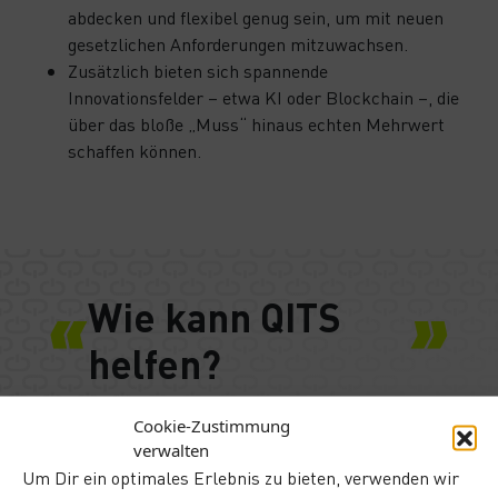
abdecken und flexibel genug sein, um mit neuen
gesetzlichen Anforderungen mitzuwachsen.
Zusätzlich bieten sich spannende
Innovationsfelder – etwa KI oder Blockchain –, die
über das bloße „Muss“ hinaus echten Mehrwert
schaffen können.
Wie kann QITS
helfen?
Mit jahrelanger Erfahrung unterstützt dich QITS
Cookie-Zustimmung
bei der sicheren, einfachen und fristgerechten
verwalten
Umsetzung von digitalen Prozessen
Um Dir ein optimales Erlebnis zu bieten, verwenden wir