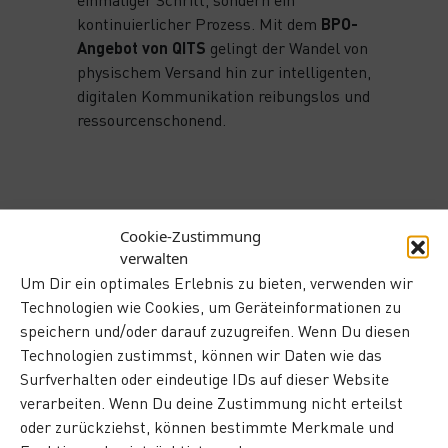
kontinuierlicher Prozess. Mit dem
BPO-
Angebot von QITS
gelingt der Wandel von
physischem Versand hin zur intelligenten,
digitalen Kommunikation reibungslos und
ressourcenschonend.
Cookie-Zustimmung
verwalten
Wie kann QITS
Um Dir ein optimales Erlebnis zu bieten, verwenden wir
Technologien wie Cookies, um Geräteinformationen zu
helfen?
speichern und/oder darauf zuzugreifen. Wenn Du diesen
Technologien zustimmst, können wir Daten wie das
Mit jahrelanger Erfahrung unterstützt dich QITS
Surfverhalten oder eindeutige IDs auf dieser Website
bei der sicheren, einfachen und fristgerechten
verarbeiten. Wenn Du deine Zustimmung nicht erteilst
Umsetzung von digitalen Prozessen
oder zurückziehst, können bestimmte Merkmale und